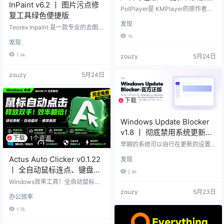
InPaint v6.2 丨 图片污点修
PotPlayer是 KMPlayer的原作者姜
复工具绿色便捷版
龙喜先生（韩国）进入 Daum 公司
发现
后的新一代作品。PotPlayer 的优势
Teorex Inpaint 是一款专业的去图片
在于强大的内置解码器；而 KMPlay
水印/瑕疵软件，可以从图片中去除
1k
er 的优势在于强大的定制能力和个
发现
不想要的部分，自动擦出图片上的
性化功能。
水印、划痕、污渍、标志等瑕疵。
1.4k
zouzy
5月24日
软件可以根据图片附近区域进行重
建擦除，高效简单。
zouzy
5月24日
下载
1个资源
Windows Update Blocker
v1.8 丨 彻底禁用系统更新
下载
1个资源
（支持Win11）
早期的系统可以自行在更新的设置
里面关闭更新，但是现在的Window
Actus Auto Clicker v0.1.22
发现
s10，只能暂停更新7天，要永久关
闭更新，不仅要修改注册表，还要
丨 全自动鼠标连点、键盘宏
2.8k
禁用服务，非常麻烦。这个小工具
录制
Windows效率工具！全自动鼠标连
就是专门为阻止更新而开发的工
点、键盘宏录制，Actus 一次全包
zouzy
5月23日
具。
办公效率
了，完全免费且干净
1.7k