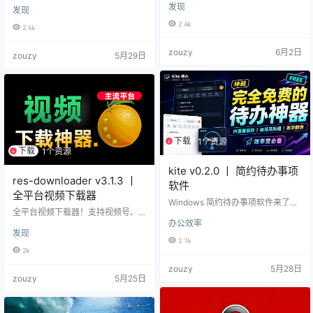
的 AI 抠图，基于 RMBG-1.4 开发并
发现
使用，实用值得收藏 小宾AI抠图
发现
免费提供，有单张抠图和批量抠图
功能，支持 jpg/jpeg、png、gif、w
2.4k
2.6k
ebp、bmp 等格式。内嵌 AI 模型，
快至毫秒级。
zouzy
6月2日
zouzy
5月29日
下载
1个资源
下载
1个资源
kite v0.2.0 丨 简约待办事项
res-downloader v3.1.3 丨
软件
全平台视频下载器
Windows 简约待办事项软件来了！
全平台视频下载器！支持视频号、
治疗你的拖延症，内置番茄钟和任
小程序，各大短视频平台一键解析
办公效率
务计时，免费轻松提高效率
发现
下载，高清画质享受，爱享素材下
2.1k
载器
2k
zouzy
5月28日
zouzy
5月25日