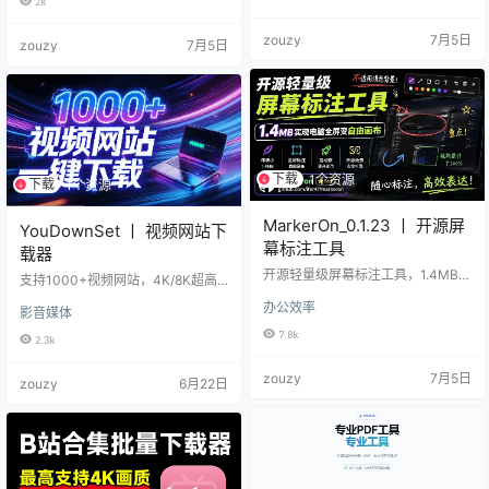
2k
安装，也可以卸载旧版本的office，
如果有旧版本，如果不卸载直接安
zouzy
7月5日
装也是可以的，安装中会提示兼容
zouzy
7月5日
问题，并选择卸载旧版本。 📌 软件
特点 支持自定义安装office2016-2
024版本，自定义安装组件，比如我
只安装word也可以 内置了我提供的
激活工…
下载
1个资源
下载
1个资源
MarkerOn_0.1.23 丨 开源屏
YouDownSet 丨 视频网站下
幕标注工具
载器
开源轻量级屏幕标注工具，1.4MB实
支持1000+视频网站，4K/8K超高
现电脑全屏变自由画布！支持8种标
清下载，零门槛上手！视频创作者
办公效率
注工具和全键盘操控 MarkerOn
影音媒体
的全能工作站，4K Video YouDow
nSet
7.8k
2.3k
zouzy
7月5日
zouzy
6月22日