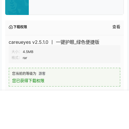
查看
下载权限
careueyes v2.5.1.0 丨 一键护眼_绿色便捷版
大小：
4.5MB
格式：
rar
您当前的等级为
游客
您已获得下载权限
夸克网盘
首页
专题
认证
搜索
菜单
我的
声明：
本站大部分资源收集于网络，分享的内容仅供大家学习、交