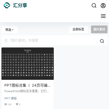
全部标签
图片素材
筛选
PPT图标合集 丨 24页可编
辑图标
PowerPoint图标至关重要，它们能
提升参与度并增强视觉效果。快来
PPT 模板
浏览完全可定制的图标库，获取24
页免费图标（包括商务图标、电商
189
0
图标、教育图标、医疗图标、科技