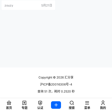
图标等）。每个图标模板均附赠一
zouzy
5月21日
个PPT文件及PNG格式的图标。这
些图标与所有微软Office应用程序、
谷歌幻灯片、Keynote以及Adobe应
用程序兼容。
Copyright © 2026
汇分享
沪ICP备20016306号-4
查询 51 次，耗时 0.2520 秒
首页
专题
认证
搜索
菜单
我的