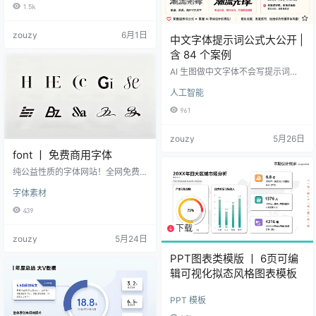
1.5k
zouzy
6月1日
中文字体提示词公式大公开 |
含 84 个案例
AI 生图做中文字体不会写提示词的
都来看。84 款中文字体方案整理成
人工智能
了一套「可直接套用」的提示词图
库。 01｜时尚体 方案1：潮流品牌
961
字 “潮流先锋”，时尚体，字形前
卫，线条简洁流畅，笔画利落，结
zouzy
5月26日
构紧凑，整体有现代潮牌感。 方案
2：高级杂志字 “高级玩家”，时尚
font 丨 免费商用字体
体，字形修长，笔画干净，字距舒
纯公益性质的字体网站！全网免费
展，结构优雅，整体像时尚杂志标
商用字体，无套路字体下载及预览
题。 方案 3：都市潮流字 “都市潮
字体素材
网站，无会员、无广告，免费用 Fo
流”，时尚体，字形宽扁低重心，笔
nt
画横向延…
439
下载
1个资源
zouzy
5月24日
PPT图表类模版 丨 6页可编
辑可视化拟态风格图表模板
PPT 模板