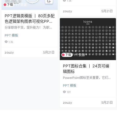
1.5k
下载
1个资源
zouzy
5月21日
PPT逻辑类模版 丨 80页多配
色逻辑架构图表可视化PPT
模板
分享职场干货，提升能力！ 为职场
精英打造个人知识体系，升职加
PPT 模板
薪！
1.8k
zouzy
5月21日
下载
1个资源
PPT图标合集 丨 24页可编
辑图标
PowerPoint图标至关重要，它们能
提升参与度并增强视觉效果。快来
PPT 模板
浏览完全可定制的图标库，获取24
页免费图标（包括商务图标、电商
189
图标、教育图标、医疗图标、科技
图标等）。每个图标模板均附赠一
zouzy
5月21日
个PPT文件及PNG格式的图标。这
些图标与所有微软Office应用程序、
谷歌幻灯片、Keynote以及Adobe应
用程序兼容。