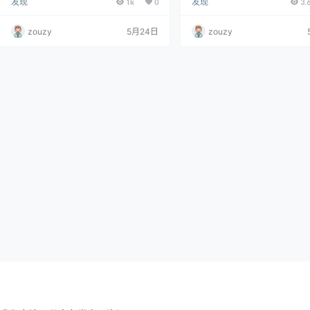
发现
1k
0
发现
3.
代作品。PotPlayer 的优势在于强大的
分享的 Adobe绿色版，Adobe
015/大师版 丨Adobe全
内置解码器；而 KMPlayer 的优势在于
过 Creative Cloud 订阅分发正
版本
强大的定制能力和个性化功能。
zouzy
5月24日
zouzy