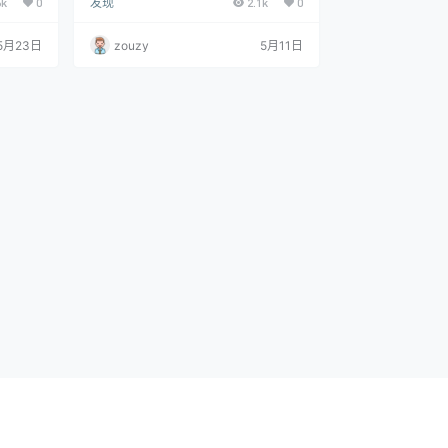
6k
0
发现
2.1k
0
 官方仅通
歌曲在线试听，支持蝰蛇音效、AI智能
家桶全
版软件。‌‌
音效、听歌识曲。
5月23日
zouzy
5月11日