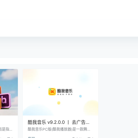
酷我音乐 v9.2.0.0 丨 去广告破
2022/
解豪华绿色版
，而是指已
酷我音乐PC版(酷我播放器)是一款腾讯
osy”曾
旗下的音乐播放器，提供无损音质正版
017/2